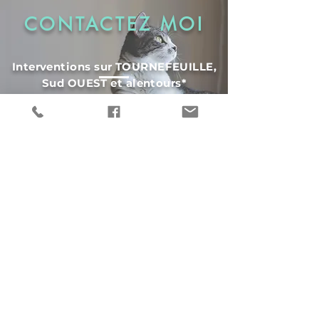
CONTACTEZ MOI
Interventions sur TOURNEFEUILLE,
Sud OUEST et alentours*
* Toulouse OUEST, Tournefeuille,
Plaisance du touch, La salvetat-
saint-Gilles, Lardenne, Saint martin-
du-touch, Cugnaux, Colomiers Sud...